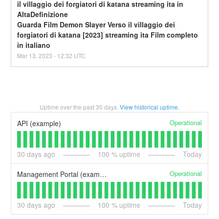
il villaggio dei forgiatori di katana streaming ita in 
AltaDefinizione
Guarda Film Demon Slayer Verso il villaggio dei 
forgiatori di katana [2023] streaming ita Film completo 
in italiano
Mar
13
,
2023
-
12:32
UTC
Uptime over the past
30
days.
View historical uptime.
Operational
API (example)
30
days ago
100
% uptime
Today
Operational
Management Portal (example)
30
days ago
100
% uptime
Today