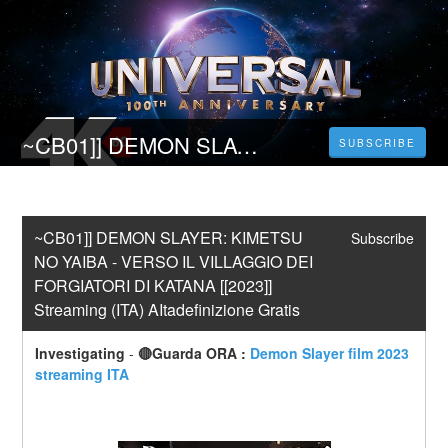
~CB01]] DEMON SLAYER: KIMETSU NO YAIBA - VERSO IL VILLAGGIO DEI FORGIATORI DI KATANA [[2023]] Streaming (ITA) AΙtadefinizione Gratis
SUBSCRIBE
~CB01]] DEMON SLAYER: KIMETSU 
Subscribe
NO YAIBA - VERSO IL VILLAGGIO DEI 
FORGIATORI DI KATANA [[2023]] 
Streaming (ITA) AΙtadefinizione Gratis
Investigating
-
🔴Guarda ORA : 
Demon Slayer film 2023 
streaming ITA