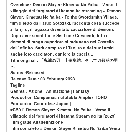
Overview : Demon Slayer: Kimetsu No Yaiba - Verso il 
villaggio dei forgiatori di katana ita streaming ~ Demon 
Slayer: Kimetsu No Yaiba - To the Swordsmith Village, 
film diretto da Haruo Sotozaki, racconta cosa succede 
a Tanjiro, il ragazzo diventato cacciatore di demoni. 
Dopo aver sconfitto le Sei Lune Crescenti, tutti i 
demoni di rango superiore si radunano nel Castello 
dell'Infinito. Sarà compito di Tanjiro e dei suoi amici, 
anche loro cacciatori, dar loro la caccia...
Title original : 「鬼滅の刃」上弦集結、そして刀鍛冶の里
へ
Status :Released
Release Date : 03 February 2023
Tagline :
Genres : Azione | Animazione | Fantasy |
Production Companies : ufotable Aniplex TOHO
Production Countries: Japan |
#CB01] Demon Slayer: Kimetsu No Yaiba - Verso il 
villaggio dei forgiatori di katana Streaming ita [2023] 
Film gratis Altadefinizione
Film completo » Demon Slayer Kimetsu No Yaiba Verso 